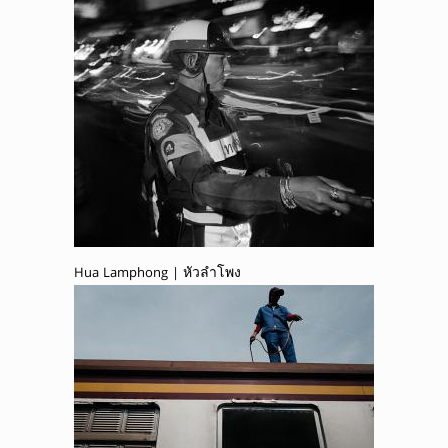
Hua Lamphong | หัวลำโพง