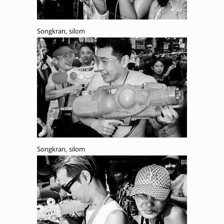
Songkran, silom
Songkran, silom