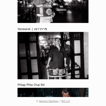
Yaowarat | เยาวราช
Phlap Phla Chai Rd
©
Maurits Diephuis
|
RSS 2.0