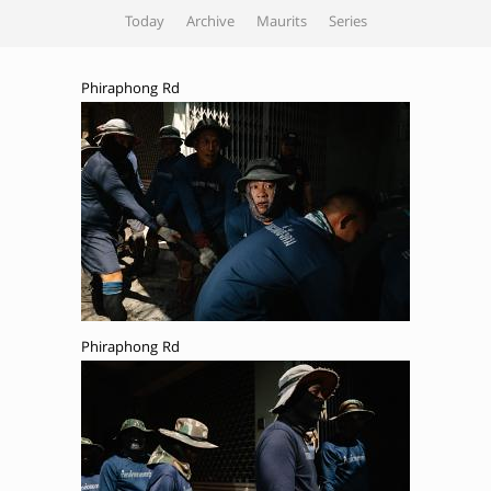
Today
Archive
Maurits
Series
Phiraphong Rd
Phiraphong Rd