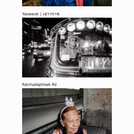
Yaowarat | เยาวราช
Ratchadaphisek Rd