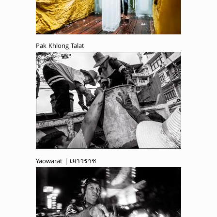
Pak Khlong Talat
Yaowarat | เยาวราช