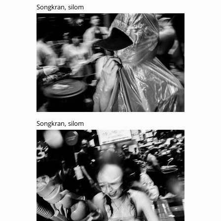
Songkran, silom
Songkran, silom