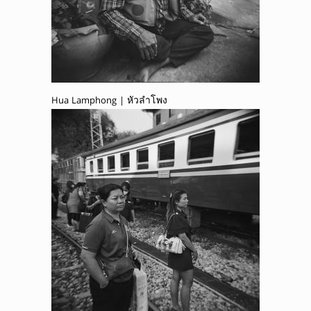
Hua Lamphong | หัวลำโพง