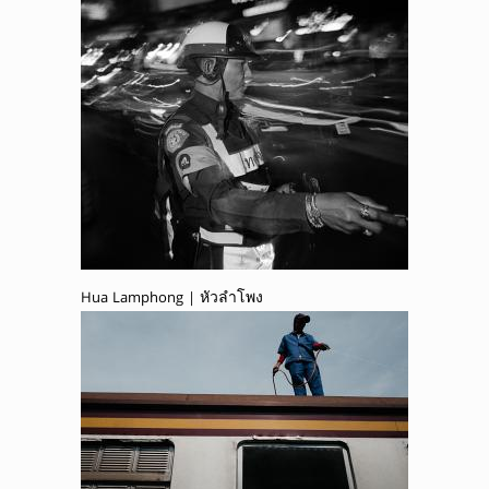
Hua Lamphong | หัวลำโพง