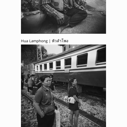
Hua Lamphong | หัวลำโพง