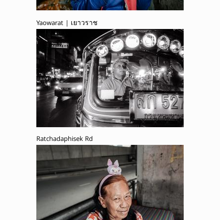
Yaowarat | เยาวราช
Ratchadaphisek Rd