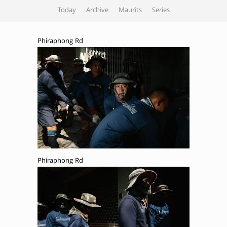
Today
Archive
Maurits
Series
Phiraphong Rd
Phiraphong Rd