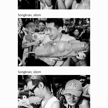
Songkran, silom
Songkran, silom