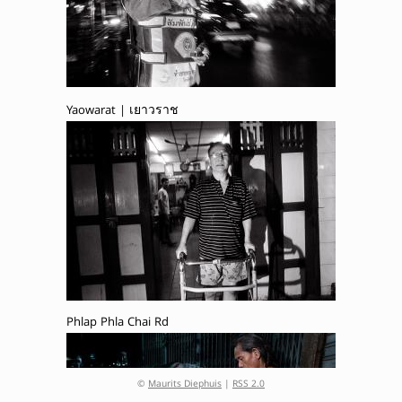
Yaowarat | เยาวราช
Phlap Phla Chai Rd
©
Maurits Diephuis
|
RSS 2.0