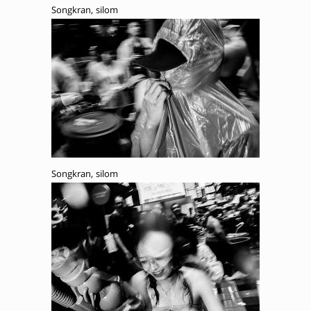
Songkran, silom
Songkran, silom