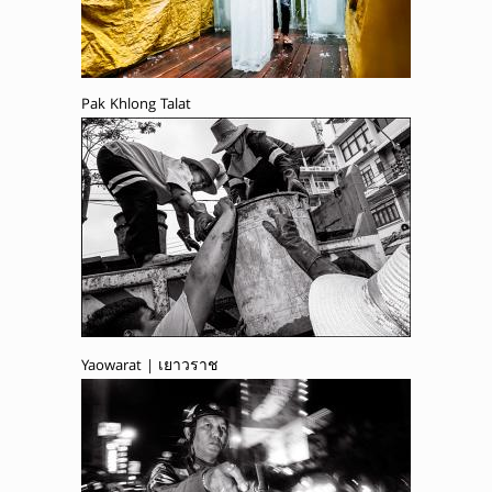
Pak Khlong Talat
Yaowarat | เยาวราช