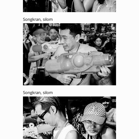
Songkran, silom
Songkran, silom