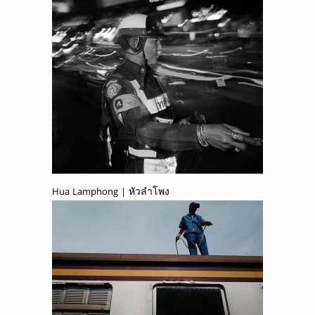
Hua Lamphong | หัวลำโพง