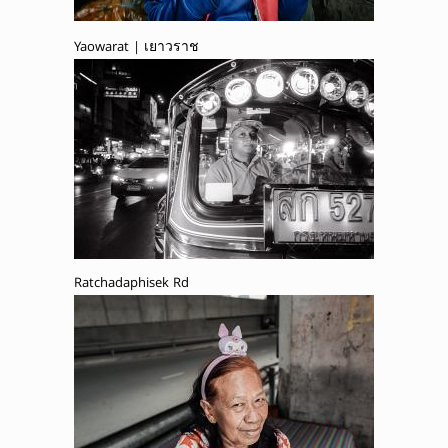
Yaowarat | เยาวราช
Ratchadaphisek Rd