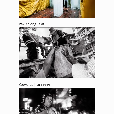
Pak Khlong Talat
Yaowarat | เยาวราช