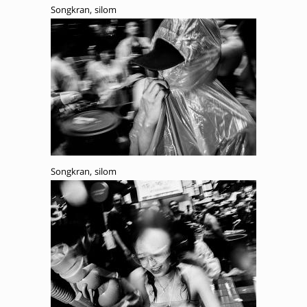
Songkran, silom
Songkran, silom