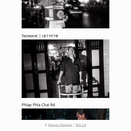
Yaowarat | เยาวราช
Phlap Phla Chai Rd
©
Maurits Diephuis
|
RSS 2.0