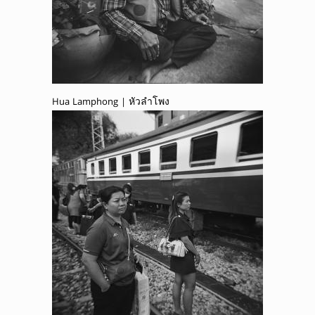
Hua Lamphong | หัวลำโพง