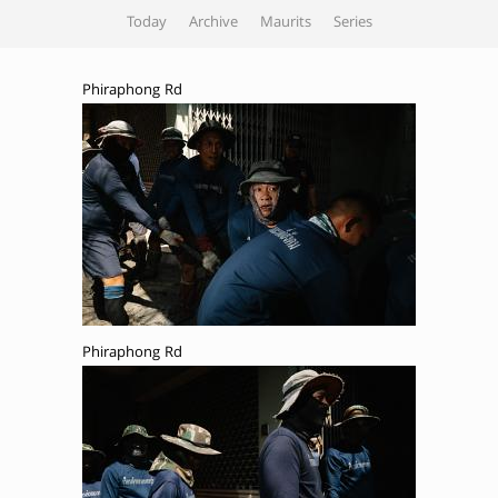
Today
Archive
Maurits
Series
Phiraphong Rd
Phiraphong Rd