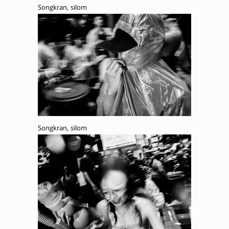
Songkran, silom
Songkran, silom