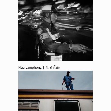
Hua Lamphong | หัวลำโพง