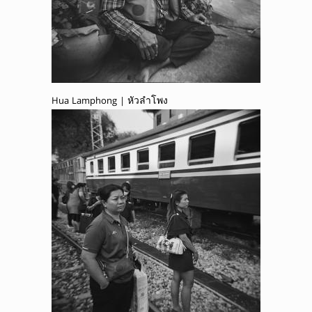
Hua Lamphong | หัวลำโพง