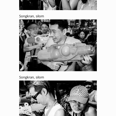
Songkran, silom
Songkran, silom