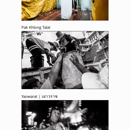
Pak Khlong Talat
Yaowarat | เยาวราช