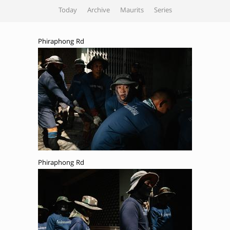
Today
Archive
Maurits
Series
Phiraphong Rd
Phiraphong Rd