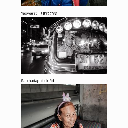
Yaowarat | เยาวราช
Ratchadaphisek Rd