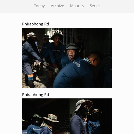
Today
Archive
Maurits
Series
Phiraphong Rd
Phiraphong Rd