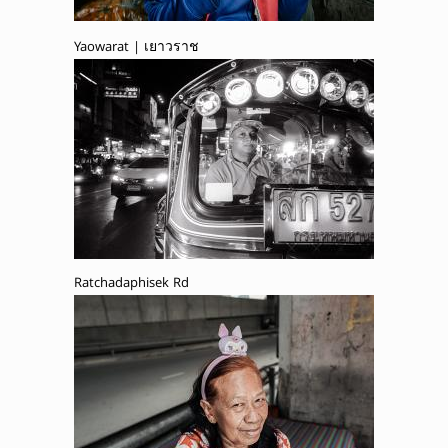
Yaowarat | เยาวราช
Ratchadaphisek Rd