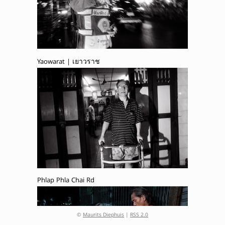
Yaowarat | เยาวราช
Phlap Phla Chai Rd
©
Maurits Diephuis
|
RSS 2.0