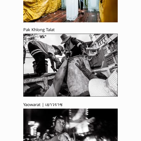
Pak Khlong Talat
Yaowarat | เยาวราช