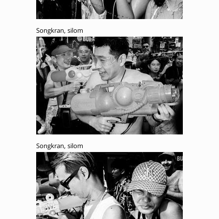
Songkran, silom
Songkran, silom