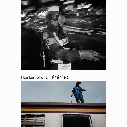
Hua Lamphong | หัวลำโพง