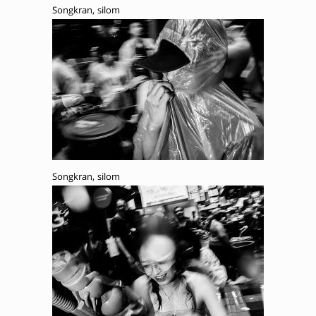
Songkran, silom
Songkran, silom