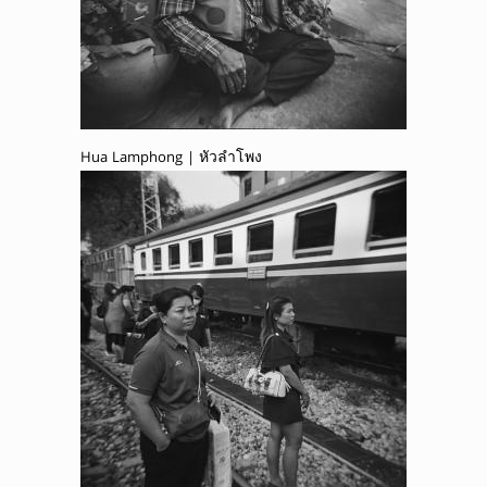
Hua Lamphong | หัวลำโพง