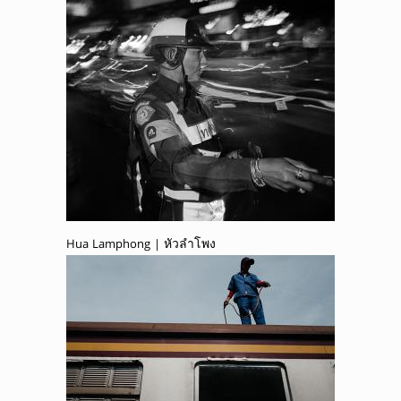
Hua Lamphong | หัวลำโพง