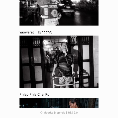
Yaowarat | เยาวราช
Phlap Phla Chai Rd
©
Maurits Diephuis
|
RSS 2.0