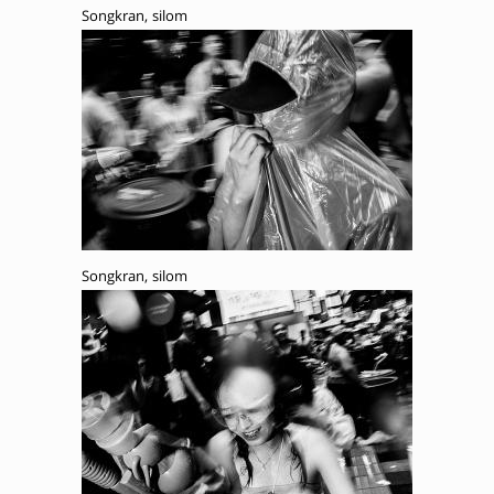
Songkran, silom
Songkran, silom