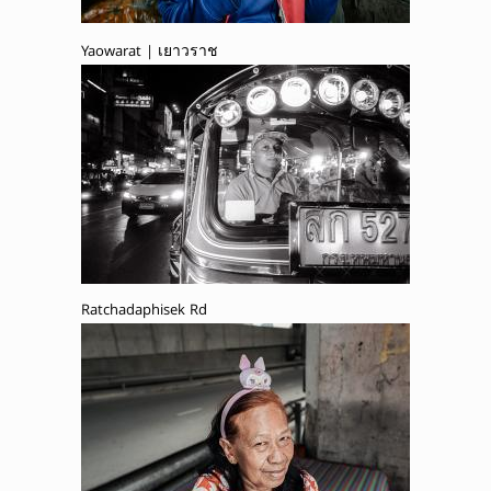
Yaowarat | เยาวราช
Ratchadaphisek Rd