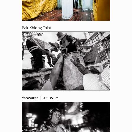
Pak Khlong Talat
Yaowarat | เยาวราช