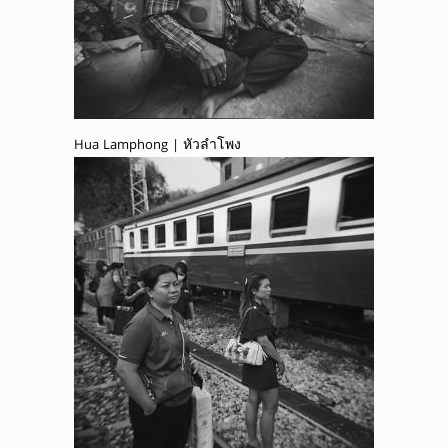
Hua Lamphong | หัวลำโพง