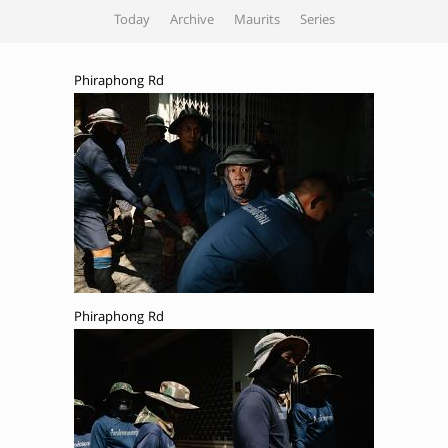
Today
Archive
Maurits
Series
Phiraphong Rd
Phiraphong Rd