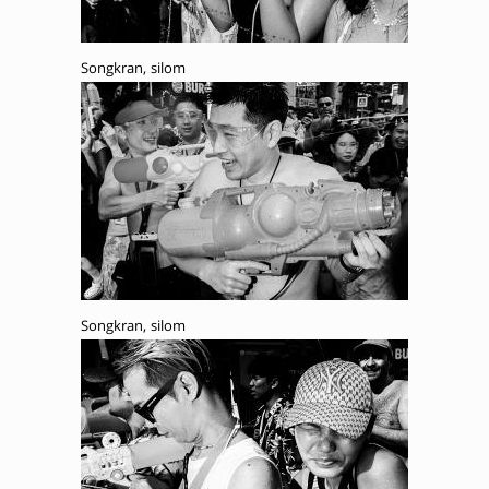
Songkran, silom
Songkran, silom