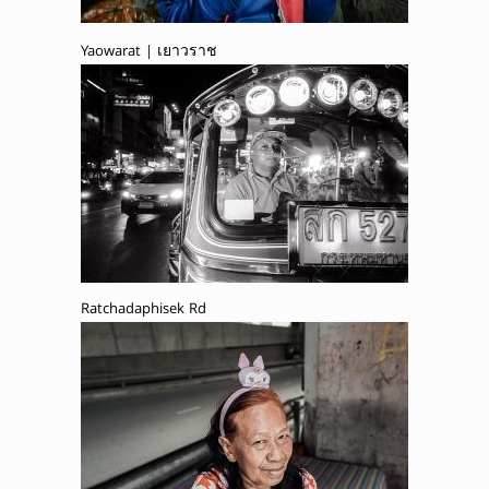
Yaowarat | เยาวราช
Ratchadaphisek Rd