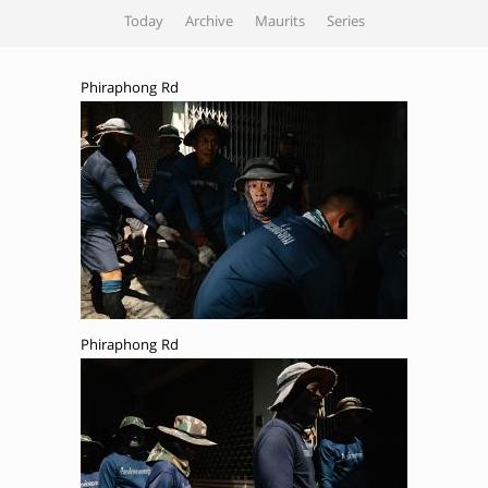
Today
Archive
Maurits
Series
Phiraphong Rd
Phiraphong Rd