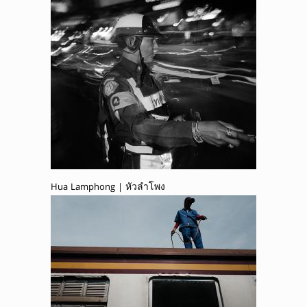
Hua Lamphong | หัวลำโพง