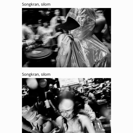
Songkran, silom
Songkran, silom