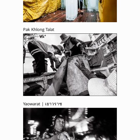
Pak Khlong Talat
Yaowarat | เยาวราช