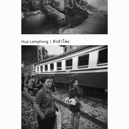
Hua Lamphong | หัวลำโพง