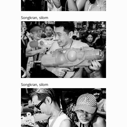
Songkran, silom
Songkran, silom