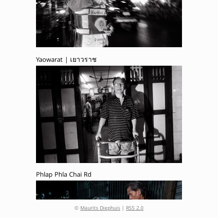
Yaowarat | เยาวราช
Phlap Phla Chai Rd
©
Maurits Diephuis
|
RSS 2.0