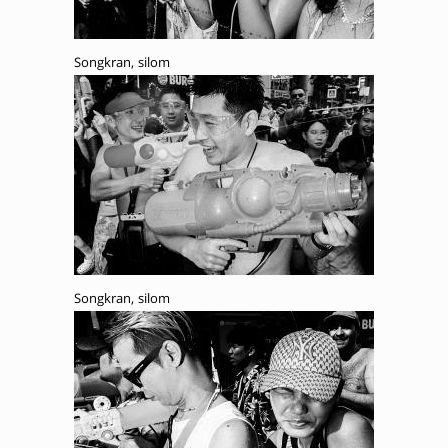
Songkran, silom
Songkran, silom