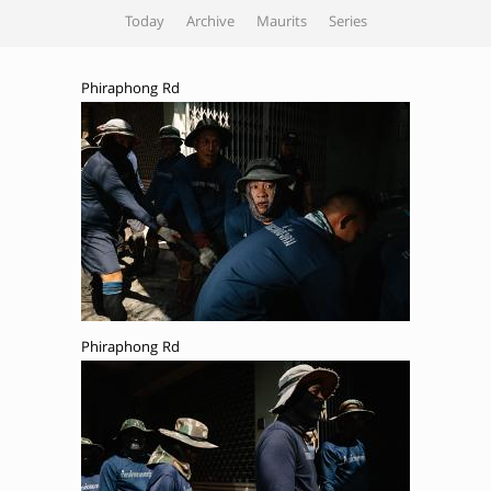
Today
Archive
Maurits
Series
Phiraphong Rd
Phiraphong Rd