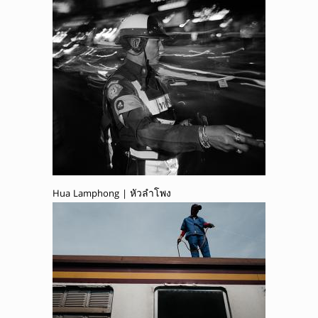
Hua Lamphong | หัวลำโพง