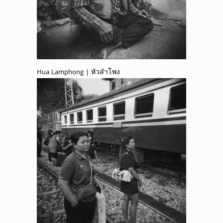
Hua Lamphong | หัวลำโพง