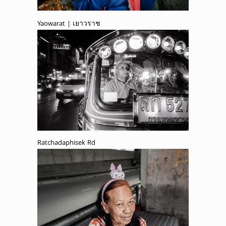
Yaowarat | เยาวราช
Ratchadaphisek Rd