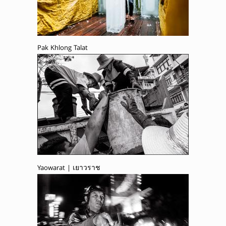
Pak Khlong Talat
Yaowarat | เยาวราช