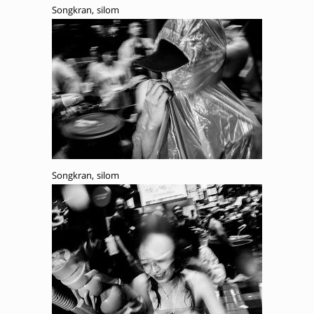
Songkran, silom
Songkran, silom