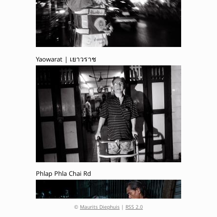
Yaowarat | เยาวราช
Phlap Phla Chai Rd
©
Maurits Diephuis
|
RSS 2.0