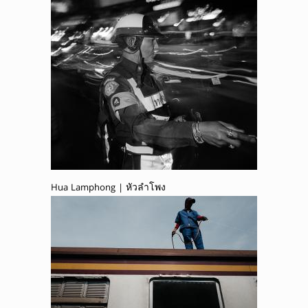
Hua Lamphong | หัวลำโพง