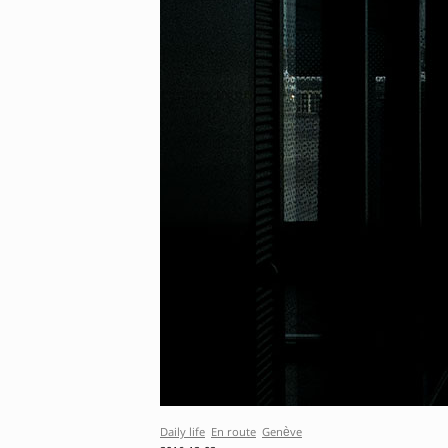
Daily life
En route
Genève