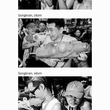
Songkran, silom
Songkran, silom