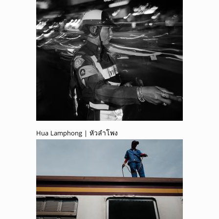
Hua Lamphong | หัวลำโพง