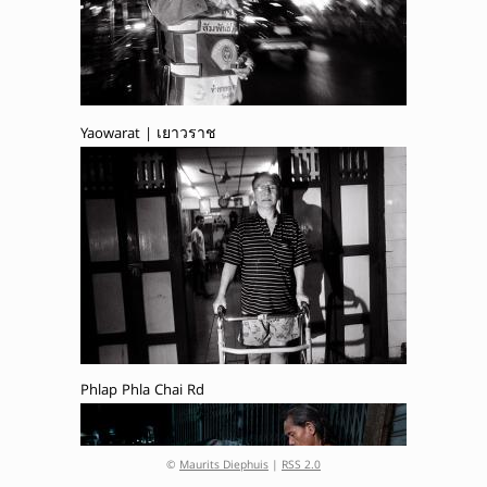
Yaowarat | เยาวราช
Phlap Phla Chai Rd
©
Maurits Diephuis
|
RSS 2.0