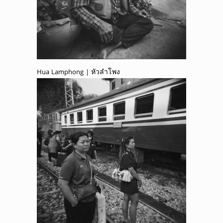
Hua Lamphong | หัวลำโพง