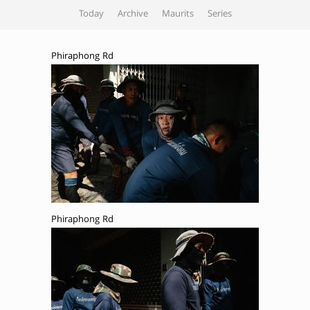
Today
Archive
Maurits
Series
Phiraphong Rd
Phiraphong Rd