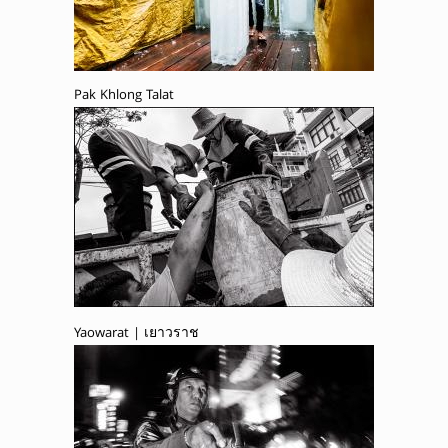
Pak Khlong Talat
Yaowarat | เยาวราช