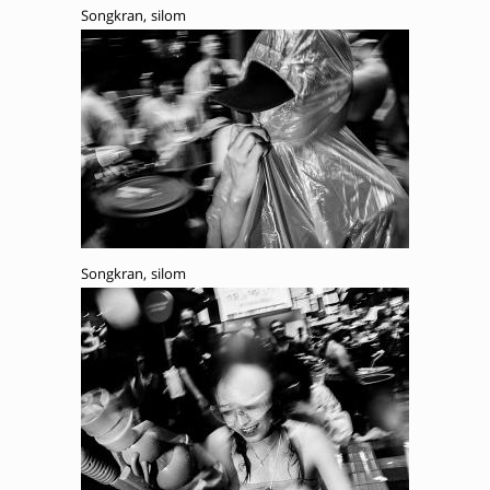
Songkran, silom
Songkran, silom