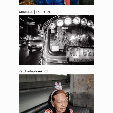
Yaowarat | เยาวราช
Ratchadaphisek Rd