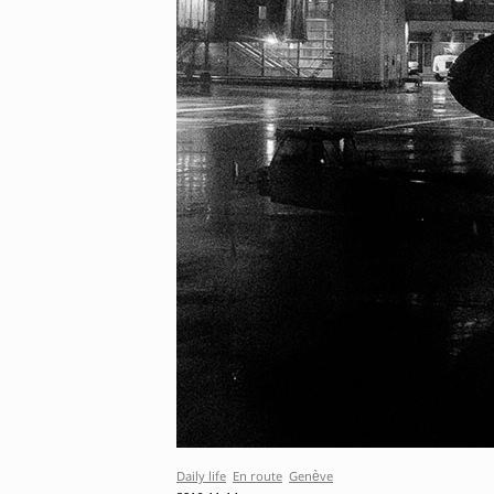
Daily life
En route
Genève