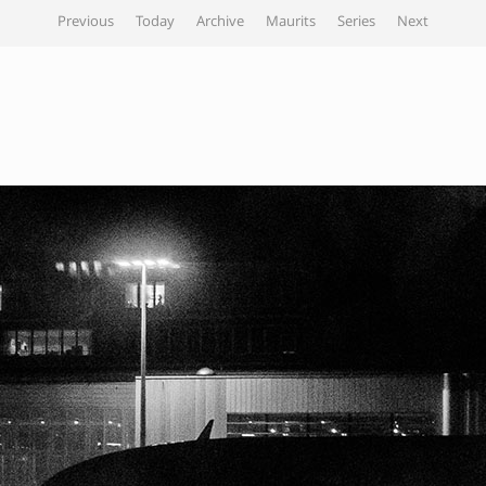
Previous
Today
Archive
Maurits
Series
Next