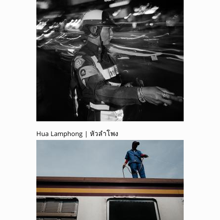
Hua Lamphong | หัวลำโพง