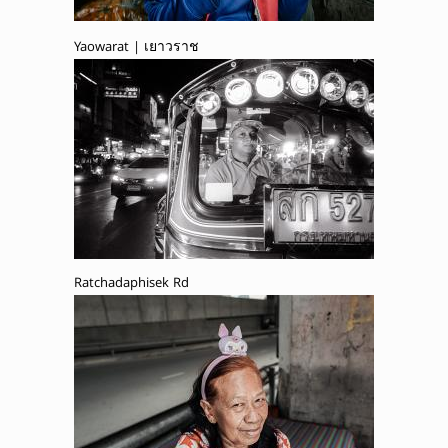
Yaowarat | เยาวราช
Ratchadaphisek Rd