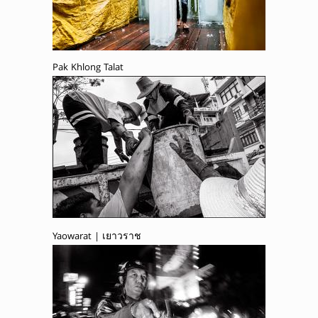
Pak Khlong Talat
Yaowarat | เยาวราช