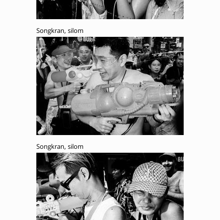
Songkran, silom
Songkran, silom