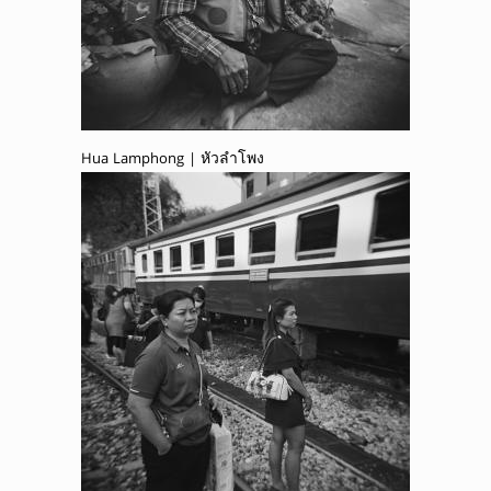
Hua Lamphong | หัวลำโพง