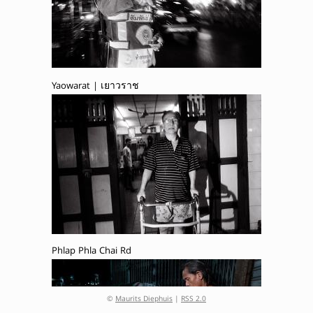
Yaowarat | เยาวราช
Phlap Phla Chai Rd
©
Maurits Diephuis
|
RSS 2.0