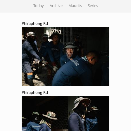
Today
Archive
Maurits
Series
Phiraphong Rd
Phiraphong Rd