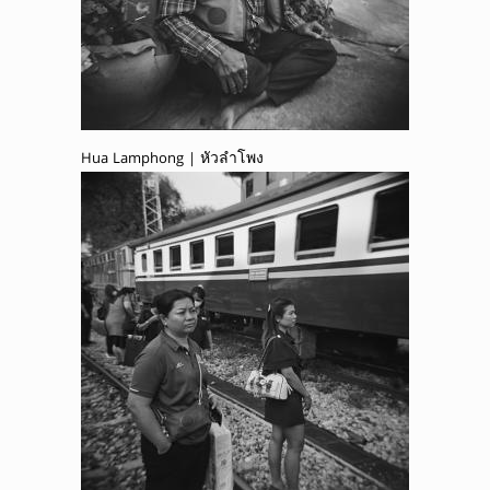
Hua Lamphong | หัวลำโพง