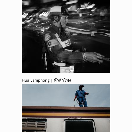
Hua Lamphong | หัวลำโพง