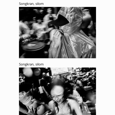
Songkran, silom
Songkran, silom