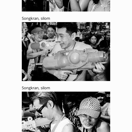
Songkran, silom
Songkran, silom