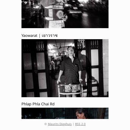
Yaowarat | เยาวราช
Phlap Phla Chai Rd
©
Maurits Diephuis
|
RSS 2.0