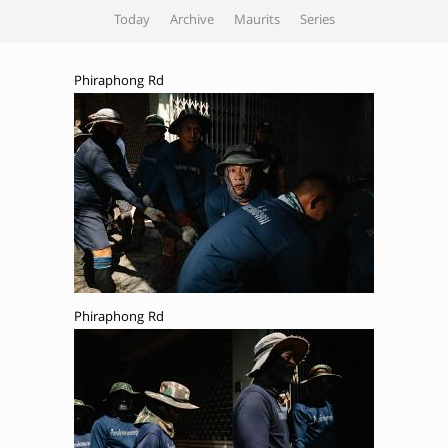
Today
Archive
Maurits
Series
Phiraphong Rd
Phiraphong Rd