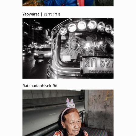
Yaowarat | เยาวราช
Ratchadaphisek Rd