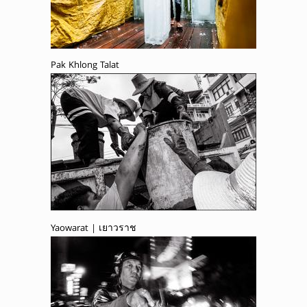
Pak Khlong Talat
Yaowarat | เยาวราช