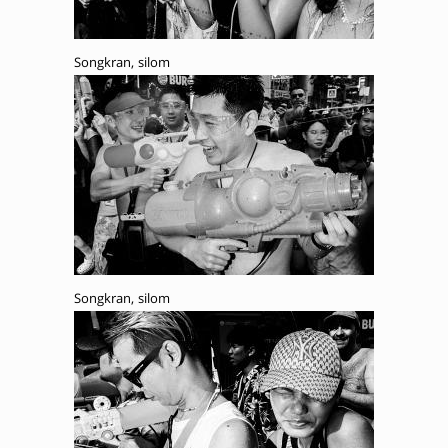
Songkran, silom
Songkran, silom