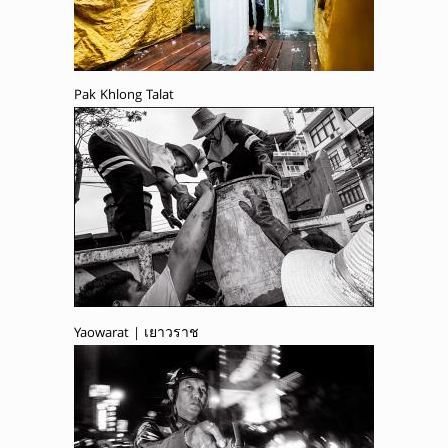
Pak Khlong Talat
Yaowarat | เยาวราช