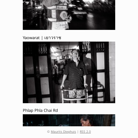
Yaowarat | เยาวราช
Phlap Phla Chai Rd
©
Maurits Diephuis
|
RSS 2.0