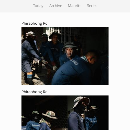
Today
Archive
Maurits
Series
Phiraphong Rd
Phiraphong Rd