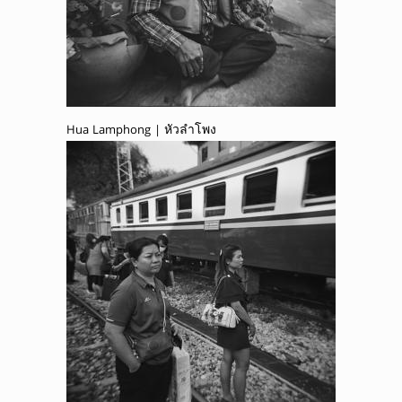
Hua Lamphong | หัวลำโพง