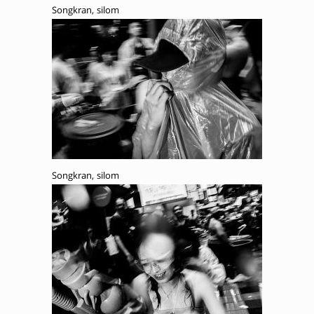
Songkran, silom
Songkran, silom