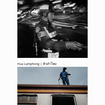
Hua Lamphong | หัวลำโพง