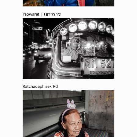
Yaowarat | เยาวราช
Ratchadaphisek Rd