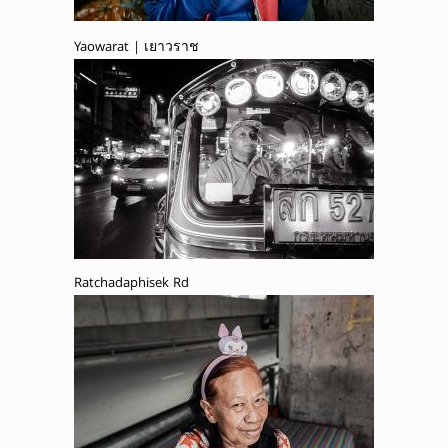
Yaowarat | เยาวราช
Ratchadaphisek Rd