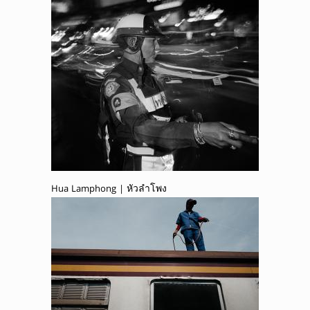
Hua Lamphong | หัวลำโพง