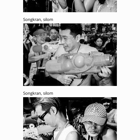
Songkran, silom
Songkran, silom