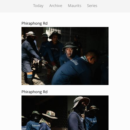
Today
Archive
Maurits
Series
Phiraphong Rd
Phiraphong Rd