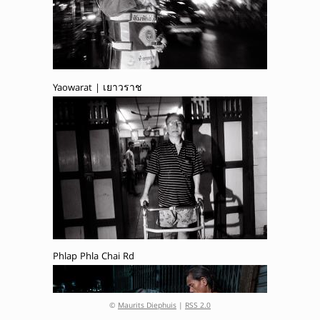
Yaowarat | เยาวราช
Phlap Phla Chai Rd
©
Maurits Diephuis
|
RSS 2.0