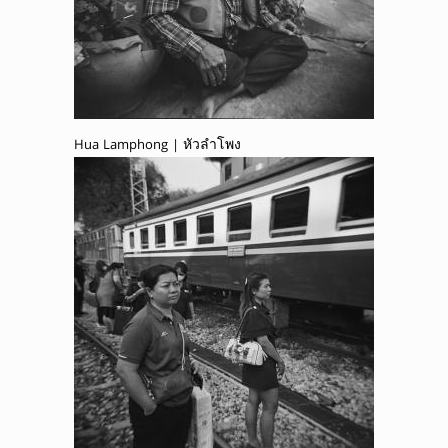
Hua Lamphong | หัวลำโพง