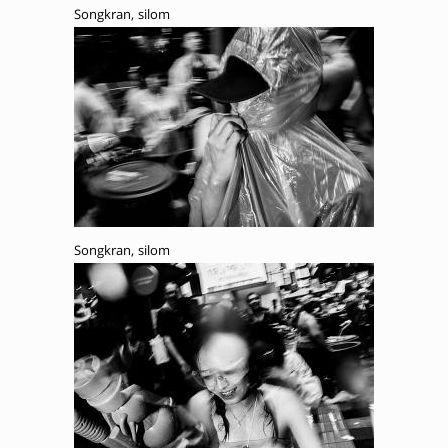
Songkran, silom
Songkran, silom