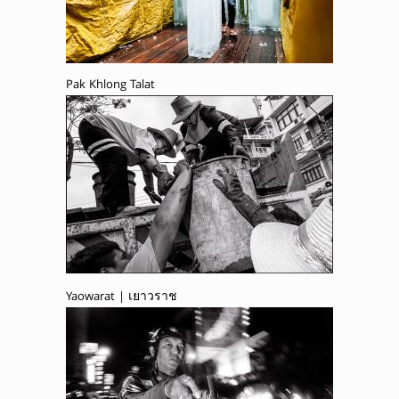
Pak Khlong Talat
Yaowarat | เยาวราช